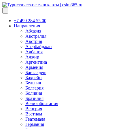
+7 499 284 55 00
Направления
Абхазия
Австралия
Австрия
Азербайджан
Албания
Алжир
Аргентина
Армения
Бангладеш
Бахрейн
Бельгия
Болгария
Боливия
Бразилия
Великобритания
Венгрия
Вьетнам
Гватемала
Германия