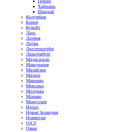
Пекин
Хайнань
Шанхай
Колумбия
Корея
Кувейт
Лаос
Латвия
Литва
Лихтенштейн
Люксембург
Мадагаскар
Македония
Малайзия
Мальта
Марокко
Мексика
Молдова
Монако
Монголия
Непал
Новая Зеландия
Норвегия
ОАЭ
Оман