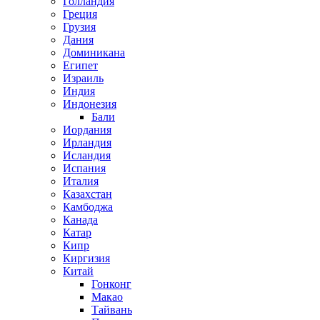
Голландия
Греция
Грузия
Дания
Доминикана
Египет
Израиль
Индия
Индонезия
Бали
Иордания
Ирландия
Исландия
Испания
Италия
Казахстан
Камбоджа
Канада
Катар
Кипр
Киргизия
Китай
Гонконг
Макао
Тайвань