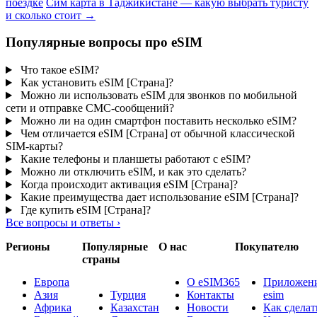
поездке
Сим карта в Таджикистане — какую выбрать туристу
и сколько стоит
→
Популярные вопросы про eSIM
Что такое eSIM?
Как установить eSIM [Страна]?
Можно ли использовать eSIM для звонков по мобильной
сети и отправке СМС-сообщений?
Можно ли на один смартфон поставить несколько eSIM?
Чем отличается eSIM [Страна] от обычной классической
SIM-карты?
Какие телефоны и планшеты работают с eSIM?
Можно ли отключить eSIM, и как это сделать?
Когда происходит активация eSIM [Страна]?
Какие преимущества дает использование eSIM [Страна]?
Где купить eSIM [Страна]?
Все вопросы и ответы
›
Регионы
Популярные
О нас
Покупателю
страны
Европа
О eSIM365
Приложени
Азия
Турция
Контакты
esim
Африка
Казахстан
Новости
Как сделат