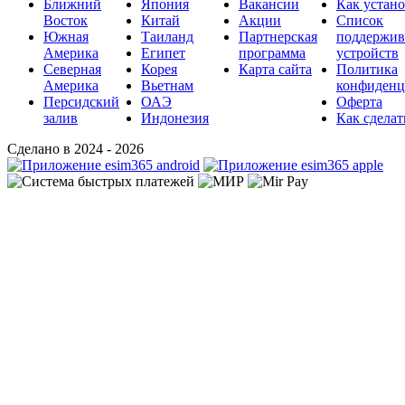
Ближний
Япония
Вакансии
Как устан
Восток
Китай
Акции
Список
Южная
Таиланд
Партнерская
поддержи
Америка
Египет
программа
устройств
Северная
Корея
Карта сайта
Политика
Америка
Вьетнам
конфиденц
Персидский
ОАЭ
Оферта
залив
Индонезия
Как сделат
Сделано в 2024 - 2026