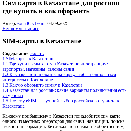
Сим карта в Казахстане для россиян —
где купить и как оформить
Автор:
esim365.Team
|
04.09.2025
Нет комментариев
SIM-карты в Казахстане
Содержание
скрыть
1
SIM-карты в Казахстане
1.1
Где купить сим карту в Казахстане иностранцам:
аэропорты, магазины, салоны связи
1.2
Как зарегистрировать сим-карту, чтобы пользоваться
интернетом в Казахстане
1.3
Какую оформить симку в Казахстан
1.4
Казахстан для россиян: какие варианты подключения есть
у туриста?
1.5
Почему eSIM — лучший выбор российского туриста в
Казахстане
Каждому прибывшему в Казахстан понадобится сим карта
одного из местных операторов для связи, навигации, поиска
нужной информации. Без локальной симки не обойтись тем,