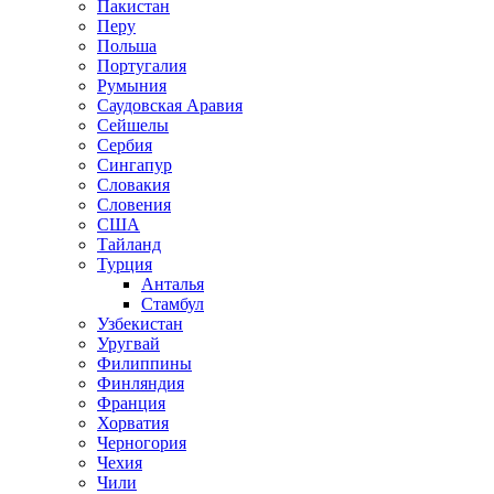
Пакистан
Перу
Польша
Португалия
Румыния
Саудовская Аравия
Сейшелы
Сербия
Сингапур
Словакия
Словения
США
Тайланд
Турция
Анталья
Стамбул
Узбекистан
Уругвай
Филиппины
Финляндия
Франция
Хорватия
Черногория
Чехия
Чили