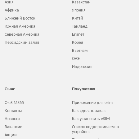
Азия
Казахстан
Африка
Япония
Ближний Восток
Китай
Южная Америка
Таиланд
Северная Америка
Египет
Персидский залив
Корея
Вьетнам
ОАЭ
Индонезия
О нас
Покупателю
О eSIM365
Приложение для esim
Контакты
Как сделать заказ
Новости
Как установить eSIM
Вакансии
Список поддерживаемых
устройств
Акции