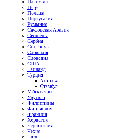
Пакистан
Перу
Польша
Португалия
Румыния
Саудовская Аравия
Сейшелы
Сербия
Сингапур
Словакия
Словения
США
Тайланд
Турция
Анталья
Стамбул
Узбекистан
Уругвай
Филиппины
Финляндия
Франция
Хорватия
Черногория
Чехия
Чили