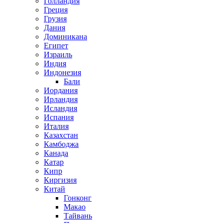
Голландия
Греция
Грузия
Дания
Доминикана
Египет
Израиль
Индия
Индонезия
Бали
Иордания
Ирландия
Исландия
Испания
Италия
Казахстан
Камбоджа
Канада
Катар
Кипр
Киргизия
Китай
Гонконг
Макао
Тайвань