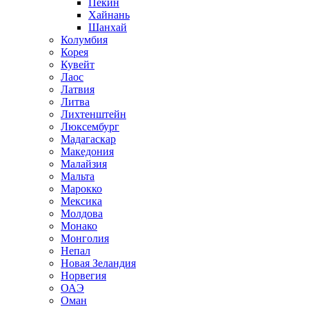
Пекин
Хайнань
Шанхай
Колумбия
Корея
Кувейт
Лаос
Латвия
Литва
Лихтенштейн
Люксембург
Мадагаскар
Македония
Малайзия
Мальта
Марокко
Мексика
Молдова
Монако
Монголия
Непал
Новая Зеландия
Норвегия
ОАЭ
Оман