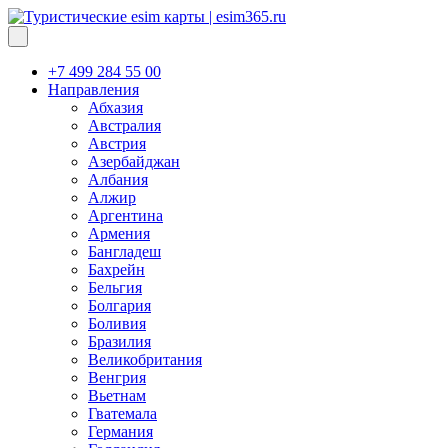
+7 499 284 55 00
Направления
Абхазия
Австралия
Австрия
Азербайджан
Албания
Алжир
Аргентина
Армения
Бангладеш
Бахрейн
Бельгия
Болгария
Боливия
Бразилия
Великобритания
Венгрия
Вьетнам
Гватемала
Германия