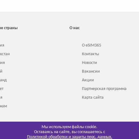
е страны
О нас
ия
О eSIM365
хстан
Контакты
ния
Новости
ай
Вакансии
ланд
Акции
ет
Партнерская программа
ея
Карта сайта
тнам
онезия
Мы используем файлы cookie.
Оставаясь на сайте, вы соглашаетесь с
Политикой обработки и защиты перс. данных.