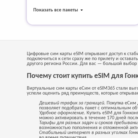
Показать все пакеты
Цифровые сим карты eSIM открывают доступ к стаби
подключиться к сети сразу же по прилету и остава
другого региона России. Для вас — большой выбор
Почему стоит купить eSIM для Гон
Виртуальные сим карты еСим от eSIM365 стали выго
успели оценить ряд преимуществ, которые открываю
Дешевый трафик за границей.
Покупка еСим 
позволяет подобрать пакет с оптимальным о
Удобное оформление.
Купить eSIM для Гонко
можно активировать в течение 170 дней после
Тарифы для разных задач и сроков пребывани
возможностью пополнения и отложенной акти
Стабильный интернет в разных уголках Гонк
во время путешествия.