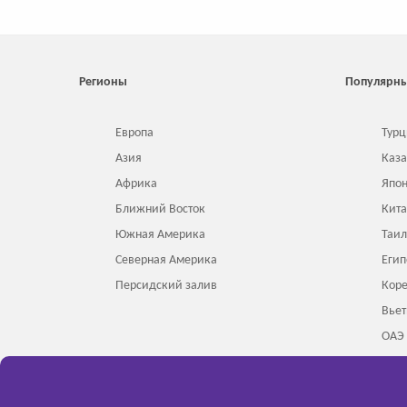
Регионы
Популярны
Европа
Турц
Азия
Каза
Африка
Япо
Ближний Восток
Кит
Южная Америка
Таи
Северная Америка
Егип
Персидский залив
Кор
Вье
ОАЭ
Инд