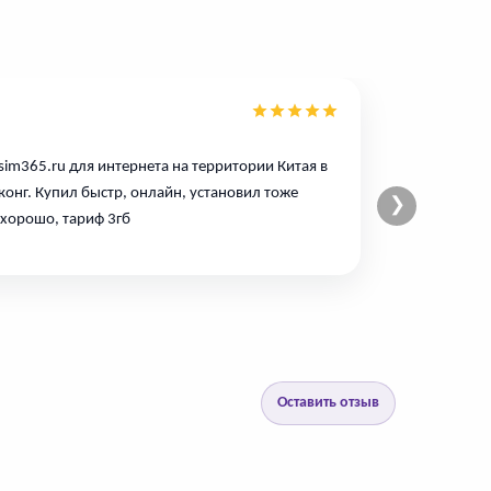
esim365.ru для интернета на территории Китая в
Очень
конг. Купил быстр, онлайн, установил тоже
гонко
❯
 хорошо, тариф 3гб
деше
Оставить отзыв