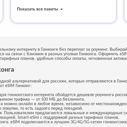
Показать все пакеты
льному интернету в Гонконге без переплат за роуминг. Выбирай
ться на связи с близким в разных уголках Гонконга. Оформить e
 тарифных планов, удобные способы оплаты, мгновенная актива
конга
дной альтернативой для россиян, которые отправляются в Гонко
т eSIM Гонконг:
для гонконгского интернета обойдется дешевле роуминга росси
бъемом трафика — от 100 МБ до безлимита.
нга можно онлайн в любое время, независимо от местонахожден
 покупки, то есть задолго перед поездкой.
я.
Пользователям предлагаются локальные и международные си
вацией, Smart-eSim с поддержкой разных тарифных планов.
онга
. eSIM подключаются к лучшим 3G/4G/5G-сетям гонконгских