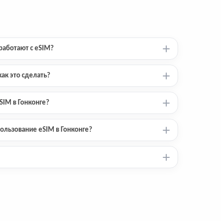
работают с eSIM?
ак это сделать?
SIM в Гонконге?
ользование eSIM в Гонконге?