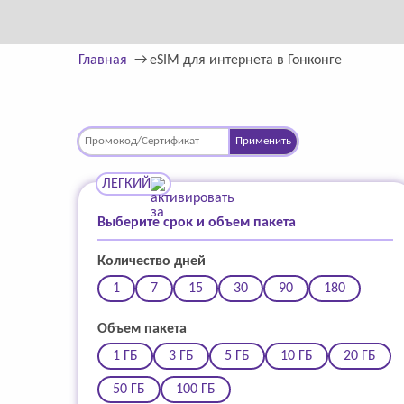
Главная
eSIM для интернета в Гонконге
Применить
ЛЕГКИЙ
Выберите срок и объем пакета
Количество дней
1
7
15
30
90
180
Объем пакета
1 ГБ
3 ГБ
5 ГБ
10 ГБ
20 ГБ
50 ГБ
100 ГБ