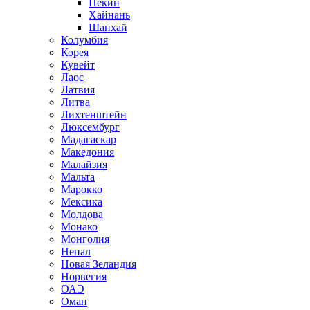
Пекин
Хайнань
Шанхай
Колумбия
Корея
Кувейт
Лаос
Латвия
Литва
Лихтенштейн
Люксембург
Мадагаскар
Македония
Малайзия
Мальта
Марокко
Мексика
Молдова
Монако
Монголия
Непал
Новая Зеландия
Норвегия
ОАЭ
Оман