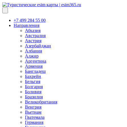
+7 499 284 55 00
Направления
Абхазия
Австралия
Австрия
Азербайджан
Албания
Алжир
Аргентина
Армения
Бангладеш
Бахрейн
Бельгия
Болгария
Боливия
Бразилия
Великобритания
Венгрия
Вьетнам
Гватемала
Германия