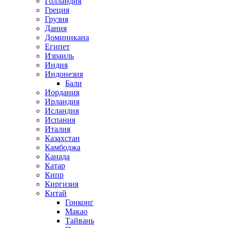
Голландия
Греция
Грузия
Дания
Доминикана
Египет
Израиль
Индия
Индонезия
Бали
Иордания
Ирландия
Исландия
Испания
Италия
Казахстан
Камбоджа
Канада
Катар
Кипр
Киргизия
Китай
Гонконг
Макао
Тайвань