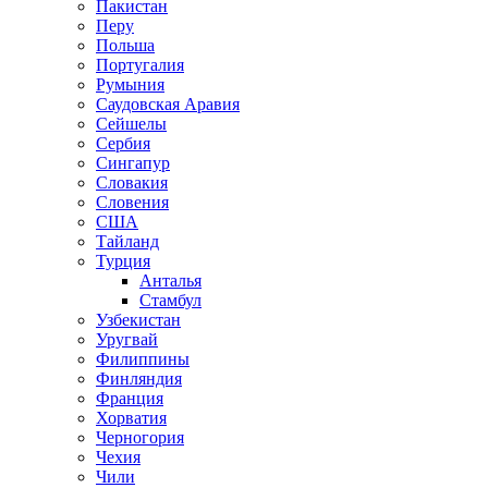
Пакистан
Перу
Польша
Португалия
Румыния
Саудовская Аравия
Сейшелы
Сербия
Сингапур
Словакия
Словения
США
Тайланд
Турция
Анталья
Стамбул
Узбекистан
Уругвай
Филиппины
Финляндия
Франция
Хорватия
Черногория
Чехия
Чили