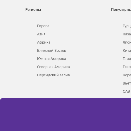
Регионы
Популярны
Европа
Турц
Азия
Каза
Африка
Япо
Ближний Восток
Кит
Южная Америка
Таи
Северная Америка
Егип
Персидский залив
Кор
Вье
ОАЭ
Инд
Сделано в 2024 - 2026