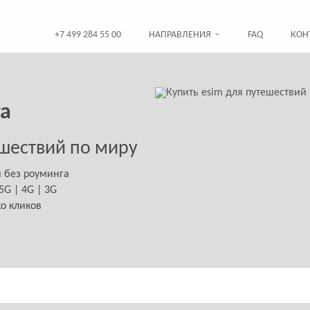
+7 499 284 55 00
НАПРАВЛЕНИЯ
FAQ
КОН
та
шествий по миру
й без роуминга
G | 4G | 3G
ко кликов