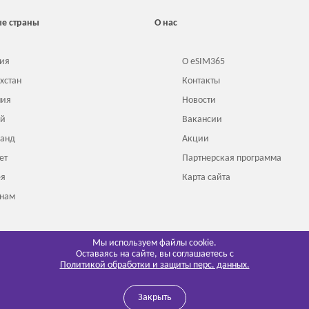
е страны
О нас
ия
О eSIM365
хстан
Контакты
ния
Новости
ай
Вакансии
ланд
Акции
ет
Партнерская программа
ея
Карта сайта
тнам
онезия
Мы используем файлы cookie.
Оставаясь на сайте, вы соглашаетесь с
Политикой обработки и защиты перс. данных.
Закрыть