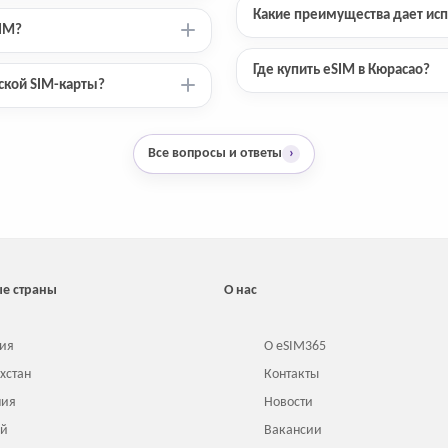
Какие преимущества дает исп
SIM?
Где купить eSIM в Кюрасао?
ской SIM-карты?
Все вопросы и ответы
›
е страны
О нас
ия
О eSIM365
хстан
Контакты
ния
Новости
ай
Вакансии