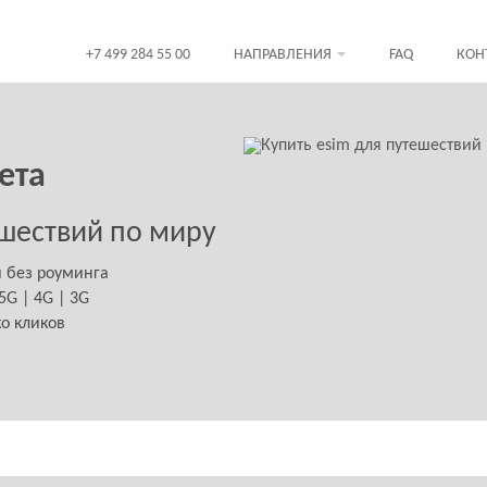
+7 499 284 55 00
НАПРАВЛЕНИЯ
FAQ
КОН
ета
шествий по миру
й без роуминга
G | 4G | 3G
ко кликов