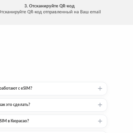
3. Отсканируйте QR-код
Отсканируйте QR-код отправленный на Ваш email
работают с eSIM?
ак это сделать?
eSIM в Кюрасао?