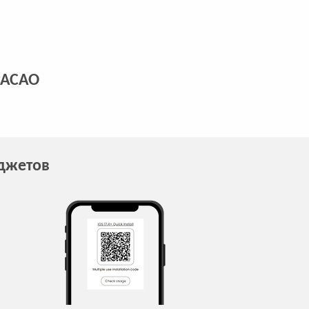
РАСАО
аджетов