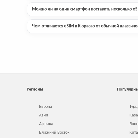
Можно ли на один смартфон поставить несколько e
Чем отличается eSIM в Кюрасао от обычной классиче
Регионы
Популярны
Европа
Турц
Азия
Каза
Африка
Япо
Ближний Восток
Кит