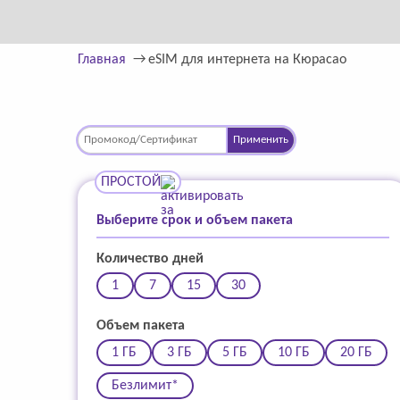
Главная
eSIM для интернета на Кюрасао
Применить
ПРОСТОЙ
Выберите срок и объем пакета
Количество дней
1
7
15
30
Объем пакета
1 ГБ
3 ГБ
5 ГБ
10 ГБ
20 ГБ
Безлимит*