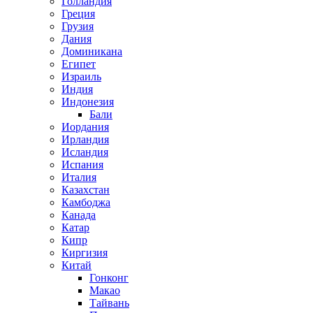
Голландия
Греция
Грузия
Дания
Доминикана
Египет
Израиль
Индия
Индонезия
Бали
Иордания
Ирландия
Исландия
Испания
Италия
Казахстан
Камбоджа
Канада
Катар
Кипр
Киргизия
Китай
Гонконг
Макао
Тайвань