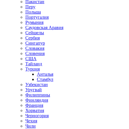
Пакистан
Перу
Польша
Португалия
Румыния
Саудовская Аравия
Сейшелы
Сербия
Сингапур
Словакия
Словения
США
Тайланд
Турция
Анталья
Стамбул
Узбекистан
Уругвай
Филиппины
Финляндия
Франция
Хорватия
Черногория
Чехия
Чили