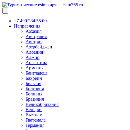
+7 499 284 55 00
Направления
Абхазия
Австралия
Австрия
Азербайджан
Албания
Алжир
Аргентина
Армения
Бангладеш
Бахрейн
Бельгия
Болгария
Боливия
Бразилия
Великобритания
Венгрия
Вьетнам
Гватемала
Германия