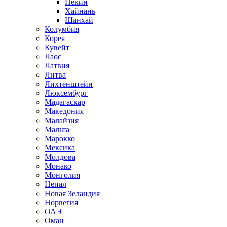
Пекин
Хайнань
Шанхай
Колумбия
Корея
Кувейт
Лаос
Латвия
Литва
Лихтенштейн
Люксембург
Мадагаскар
Македония
Малайзия
Мальта
Марокко
Мексика
Молдова
Монако
Монголия
Непал
Новая Зеландия
Норвегия
ОАЭ
Оман