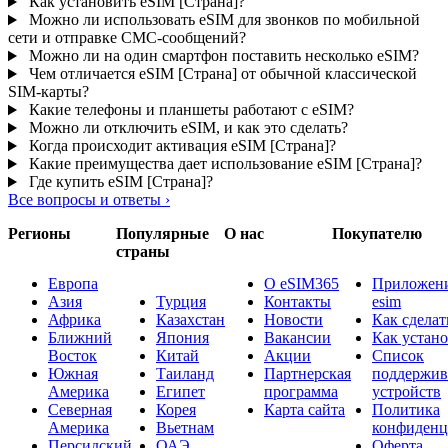
Как установить eSIM [Страна]?
Можно ли использовать eSIM для звонков по мобильной
сети и отправке СМС-сообщений?
Можно ли на один смартфон поставить несколько eSIM?
Чем отличается eSIM [Страна] от обычной классической
SIM-карты?
Какие телефоны и планшеты работают с eSIM?
Можно ли отключить eSIM, и как это сделать?
Когда происходит активация eSIM [Страна]?
Какие преимущества дает использование eSIM [Страна]?
Где купить eSIM [Страна]?
Все вопросы и ответы
›
Регионы
Популярные
О нас
Покупателю
страны
Европа
О eSIM365
Приложени
Азия
Турция
Контакты
esim
Африка
Казахстан
Новости
Как сделат
Ближний
Япония
Вакансии
Как устан
Восток
Китай
Акции
Список
Южная
Таиланд
Партнерская
поддержи
Америка
Египет
программа
устройств
Северная
Корея
Карта сайта
Политика
Америка
Вьетнам
конфиденц
Персидский
ОАЭ
Оферта