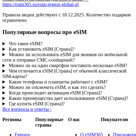
https://esim365.ru/esim-region-global-gl
Правила акции действуют с 18.12.2025. Количество подарков
ограничено
Популярные вопросы про eSIM
Что такое eSIM?
Как установить eSIM [Страна]?
Можно ли использовать eSIM для звонков по мобильной
сети и отправке СМС-сообщений?
Можно ли на один смартфон поставить несколько eSIM?
Чем отличается eSIM [Страна] от обычной классической
SIM-карты?
Какие телефоны и планшеты работают с eSIM?
Можно ли отключить eSIM, и как это сделать?
Когда происходит активация eSIM [Страна]?
Какие преимущества дает использование eSIM [Страна]?
Где купить eSIM [Страна]?
Все вопросы и ответы
›
Регионы
Популярные
О нас
Покупателю
страны
Европа
О eSIM365
Приложени