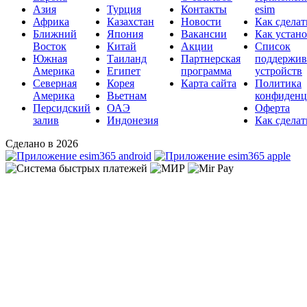
Азия
Турция
Контакты
esim
Африка
Казахстан
Новости
Как сделат
Ближний
Япония
Вакансии
Как устан
Восток
Китай
Акции
Список
Южная
Таиланд
Партнерская
поддержи
Америка
Египет
программа
устройств
Северная
Корея
Карта сайта
Политика
Америка
Вьетнам
конфиденц
Персидский
ОАЭ
Оферта
залив
Индонезия
Как сделат
Сделано в 2026