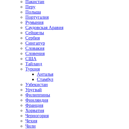
Пакистан
Перу
Польша
Португалия
Румыния
Саудовская Аравия
Сейшелы
Сербия
Сингапур
Словакия
Словения
США
Тайланд
Турция
Анталья
Стамбул
Узбекистан
Уругвай
Филиппины
Финляндия
Франция
Хорватия
Черногория
Чехия
Чили