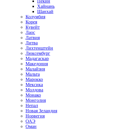
Пекин
Хайнань
Шанхай
Колумбия
Корея
Кувейт
Лаос
Латвия
Литва
Лихтенштейн
Люксембург
Мадагаскар
Македония
Малайзия
Мальта
Марокко
Мексика
Молдова
Монако
Монголия
Непал
Новая Зеландия
Норвегия
ОАЭ
Оман