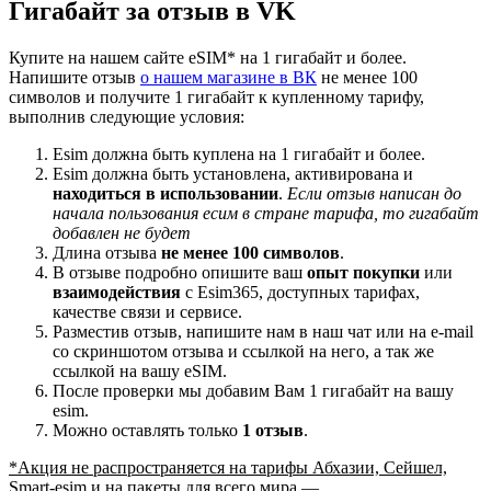
Гигабайт за отзыв в VK
Купите на нашем сайте eSIM* на 1 гигабайт и более.
Напишите отзыв
о нашем магазине в ВК
не менее 100
символов и получите 1 гигабайт к купленному тарифу,
выполнив следующие условия:
Esim должна быть куплена на 1 гигабайт и более.
Esim должна быть установлена, активирована и
находиться в использовании
.
Если отзыв написан до
начала пользования есим в стране тарифа, то гигабайт
добавлен не будет
Длина отзыва
не менее 100 символов
.
В отзыве подробно опишите ваш
опыт покупки
или
взаимодействия
с Esim365, доступных тарифах,
качестве связи и сервисе.
Разместив отзыв, напишите нам в наш чат или на e-mail
со скриншотом отзыва и ссылкой на него, а так же
ссылкой на вашу eSIM.
После проверки мы добавим Вам 1 гигабайт на вашу
esim.
Можно оставлять только
1 отзыв
.
*Акция не распространяется на тарифы Абхазии, Сейшел,
Smart-esim и на пакеты для всего мира —