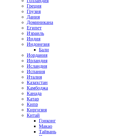
Голландия
Греция
Грузия
Дания
Доминикана
Египет
Израиль
Индия
Индонезия
Бали
Иордания
Ирландия
Исландия
Испания
Италия
Казахстан
Камбоджа
Канада
Катар
Кипр
Киргизия
Китай
Гонконг
Макао
Тайвань