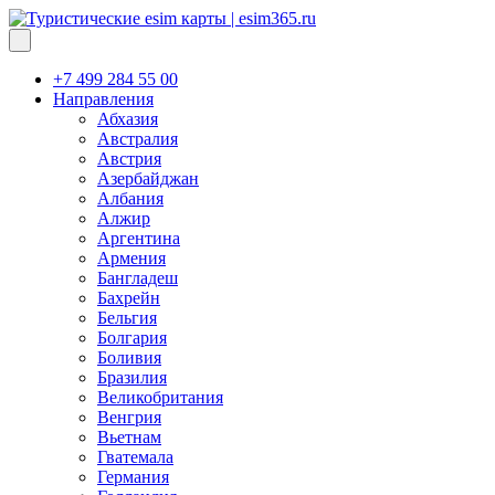
+7 499 284 55 00
Направления
Абхазия
Австралия
Австрия
Азербайджан
Албания
Алжир
Аргентина
Армения
Бангладеш
Бахрейн
Бельгия
Болгария
Боливия
Бразилия
Великобритания
Венгрия
Вьетнам
Гватемала
Германия