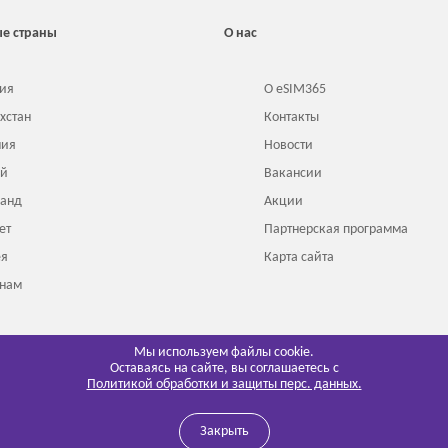
е страны
О нас
ия
О eSIM365
хстан
Контакты
ния
Новости
ай
Вакансии
ланд
Акции
ет
Партнерская программа
ея
Карта сайта
тнам
онезия
Мы используем файлы cookie.
Оставаясь на сайте, вы соглашаетесь с
Политикой обработки и защиты перс. данных.
Закрыть