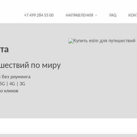
+7 499 284 55 00
НАПРАВЛЕНИЯ
FAQ
КОН
та
шествий по миру
й без роуминга
G | 4G | 3G
ко кликов