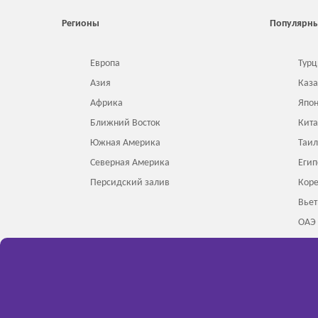
Регионы
Популярны
Европа
Турц
Азия
Каза
Африка
Япо
Ближний Восток
Кит
Южная Америка
Таи
Северная Америка
Егип
Персидский залив
Кор
Вье
ОАЭ
Инд
Сделано в 2024 - 2026