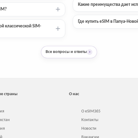
Какие преимущества дает исп
SIM?
Где купить eSIM в Папуа-Ново
ой классической SIM-
Все вопросы и ответы
›
е страны
О нас
ия
О eSIM365
хстан
Контакты
ния
Новости
ай
Вакансии