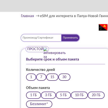
Главная
eSIM для интернета в Папуа-Новой Гвин
Применить
ПРОСТОЙ
Выберите срок и объем пакета
Количество дней
1
7
15
30
Объем пакета
1 ГБ
3 ГБ
5 ГБ
10 ГБ
20 ГБ
Безлимит*