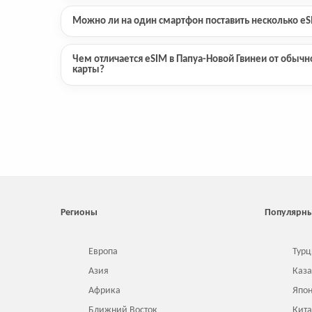
Можно ли на один смартфон поставить несколько e
Чем отличается eSIM в Папуа-Новой Гвинеи от обычн
карты?
Регионы
Популярны
Европа
Турц
Азия
Каза
Африка
Япо
Ближний Восток
Кит