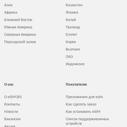
Азия
Казахстан
Африка
Япония
Ближний Восток
Китай
Южная Америка
Таиланд
Северная Америка
Египет
Персидский залив
Корея
Вьетнам
ОАЭ
Индонезия
О нас
Покупателю
О eSIM365
Приложение для esim
Контакты
Как сделать заказ
Новости
Как установить eSIM
Вакансии
Список поддерживаемых
устройств
Акции