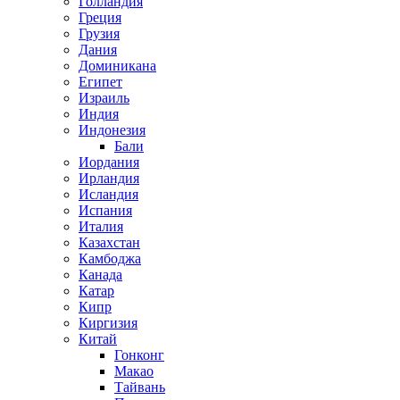
Голландия
Греция
Грузия
Дания
Доминикана
Египет
Израиль
Индия
Индонезия
Бали
Иордания
Ирландия
Исландия
Испания
Италия
Казахстан
Камбоджа
Канада
Катар
Кипр
Киргизия
Китай
Гонконг
Макао
Тайвань