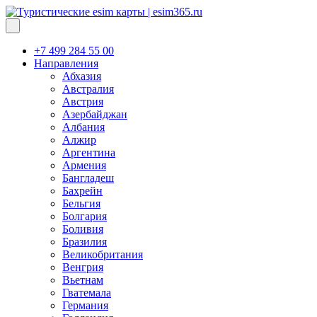
+7 499 284 55 00
Направления
Абхазия
Австралия
Австрия
Азербайджан
Албания
Алжир
Аргентина
Армения
Бангладеш
Бахрейн
Бельгия
Болгария
Боливия
Бразилия
Великобритания
Венгрия
Вьетнам
Гватемала
Германия