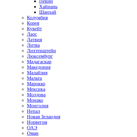
Пекин
Хайнань
Шанхай
Колумбия
Корея
Кувейт
Лаос
Латвия
Литва
Лихтенштейн
Люксембург
Мадагаскар
Македония
Малайзия
Мальта
Марокко
Мексика
Молдова
Монако
Монголия
Непал
Новая Зеландия
Норвегия
ОАЭ
Оман