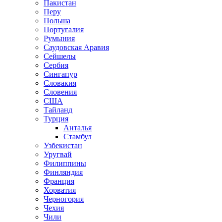
Пакистан
Перу
Польша
Португалия
Румыния
Саудовская Аравия
Сейшелы
Сербия
Сингапур
Словакия
Словения
США
Тайланд
Турция
Анталья
Стамбул
Узбекистан
Уругвай
Филиппины
Финляндия
Франция
Хорватия
Черногория
Чехия
Чили