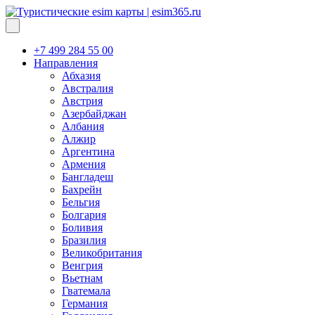
+7 499 284 55 00
Направления
Абхазия
Австралия
Австрия
Азербайджан
Албания
Алжир
Аргентина
Армения
Бангладеш
Бахрейн
Бельгия
Болгария
Боливия
Бразилия
Великобритания
Венгрия
Вьетнам
Гватемала
Германия