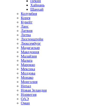
Пекин
Хайнань
Шанхай
Колумбия
Корея
Кувейт
Лаос
Латвия
Литва
Лихтенштейн
Люксембург
Мадагаскар
Македония
Малайзия
Мальта
Марокко
Мексика
Молдова
Монако
Монголия
Непал
Новая Зеландия
Норвегия
ОАЭ
Оман