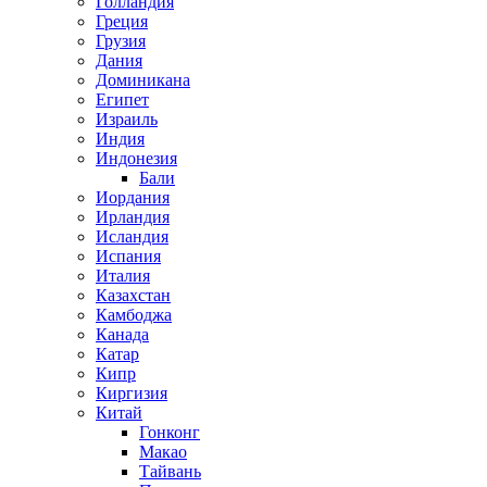
Голландия
Греция
Грузия
Дания
Доминикана
Египет
Израиль
Индия
Индонезия
Бали
Иордания
Ирландия
Исландия
Испания
Италия
Казахстан
Камбоджа
Канада
Катар
Кипр
Киргизия
Китай
Гонконг
Макао
Тайвань