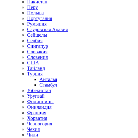
Пакистан
Перу
Польша
Португалия
Румыния
Саудовская Аравия
Сейшелы
Сербия
Сингапур
Словакия
Словения
США
Тайланд
Турция
Анталья
Стамбул
Узбекистан
Уругвай
Филиппины
Финляндия
Франция
Хорватия
Черногория
Чехия
Чили