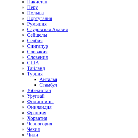
Пакистан
Перу
Польша
Португалия
Румыния
Саудовская Аравия
Сейшелы
Сербия
Сингапур
Словакия
Словения
США
Тайланд
Турция
Анталья
Стамбул
Узбекистан
Уругвай
Филиппины
Финляндия
Франция
Хорватия
Черногория
Чехия
Чили