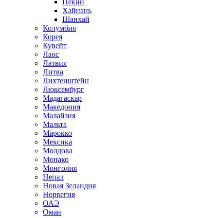
Пекин
Хайнань
Шанхай
Колумбия
Корея
Кувейт
Лаос
Латвия
Литва
Лихтенштейн
Люксембург
Мадагаскар
Македония
Малайзия
Мальта
Марокко
Мексика
Молдова
Монако
Монголия
Непал
Новая Зеландия
Норвегия
ОАЭ
Оман