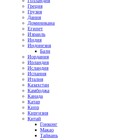
Голландия
Греция
Грузия
Дания
Доминикана
Египет
Израиль
Индия
Индонезия
Бали
Иордания
Ирландия
Исландия
Испания
Италия
Казахстан
Камбоджа
Канада
Катар
Кипр
Киргизия
Китай
Гонконг
Макао
Тайвань