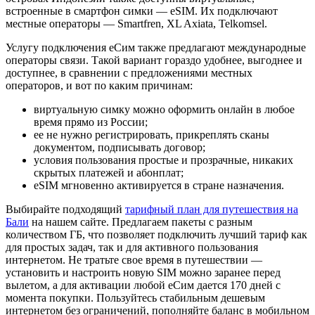
встроенные в смартфон симки — eSIM. Их подключают
местные операторы — Smartfren, XL Axiata, Telkomsel.
Услугу подключения еСим также предлагают международные
операторы связи. Такой вариант гораздо удобнее, выгоднее и
доступнее, в сравнении с предложениями местных
операторов, и вот по каким причинам:
виртуальную симку можно оформить онлайн в любое
время прямо из России;
ее не нужно регистрировать, прикреплять сканы
документом, подписывать договор;
условия пользования простые и прозрачные, никаких
скрытых платежей и абонплат;
eSIM мгновенно активируется в стране назначения.
Выбирайте подходящий
тарифный план для путешествия на
Бали
на нашем сайте. Предлагаем пакеты с разным
количеством ГБ, что позволяет подключить лучший тариф как
для простых задач, так и для активного пользования
интернетом. Не тратьте свое время в путешествии —
установить и настроить новую SIM можно заранее перед
вылетом, а для активации любой еСим дается 170 дней с
момента покупки. Пользуйтесь стабильным дешевым
интернетом без ограничений, пополняйте баланс в мобильном