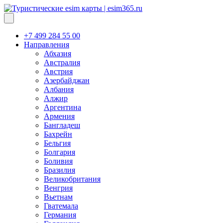
+7 499 284 55 00
Направления
Абхазия
Австралия
Австрия
Азербайджан
Албания
Алжир
Аргентина
Армения
Бангладеш
Бахрейн
Бельгия
Болгария
Боливия
Бразилия
Великобритания
Венгрия
Вьетнам
Гватемала
Германия