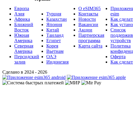
Европа
О eSIM365
Приложени
Азия
Турция
Контакты
esim
Африка
Казахстан
Новости
Как сделат
Ближний
Япония
Вакансии
Как устан
Восток
Китай
Акции
Список
Южная
Таиланд
Партнерская
поддержи
Америка
Египет
программа
устройств
Северная
Корея
Карта сайта
Политика
Америка
Вьетнам
конфиденц
Персидский
ОАЭ
Оферта
залив
Индонезия
Как сделат
Сделано в 2024 - 2026