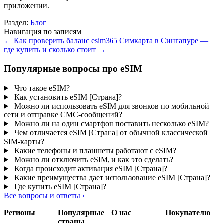
приложении.
Раздел:
Блог
Навигация по записям
←
Как проверить баланс esim365
Симкарта в Сингапуре —
где купить и сколько стоит
→
Популярные вопросы про eSIM
Что такое eSIM?
Как установить eSIM [Страна]?
Можно ли использовать eSIM для звонков по мобильной
сети и отправке СМС-сообщений?
Можно ли на один смартфон поставить несколько eSIM?
Чем отличается eSIM [Страна] от обычной классической
SIM-карты?
Какие телефоны и планшеты работают с eSIM?
Можно ли отключить eSIM, и как это сделать?
Когда происходит активация eSIM [Страна]?
Какие преимущества дает использование eSIM [Страна]?
Где купить eSIM [Страна]?
Все вопросы и ответы
›
Регионы
Популярные
О нас
Покупателю
страны