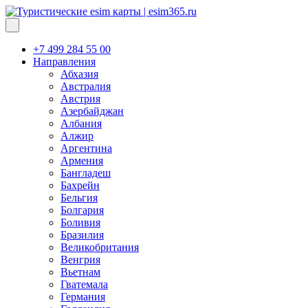
+7 499 284 55 00
Направления
Абхазия
Австралия
Австрия
Азербайджан
Албания
Алжир
Аргентина
Армения
Бангладеш
Бахрейн
Бельгия
Болгария
Боливия
Бразилия
Великобритания
Венгрия
Вьетнам
Гватемала
Германия