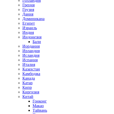
Голландия
Греция
Грузия
Дания
Доминикана
Египет
Израиль
Индия
Индонезия
Бали
Иордания
Ирландия
Исландия
Испания
Италия
Казахстан
Камбоджа
Канада
Катар
Кипр
Киргизия
Китай
Гонконг
Макао
Тайвань