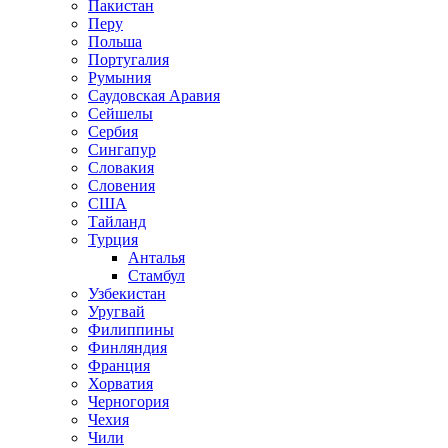
Пакистан
Перу
Польша
Португалия
Румыния
Саудовская Аравия
Сейшелы
Сербия
Сингапур
Словакия
Словения
США
Тайланд
Турция
Анталья
Стамбул
Узбекистан
Уругвай
Филиппины
Финляндия
Франция
Хорватия
Черногория
Чехия
Чили