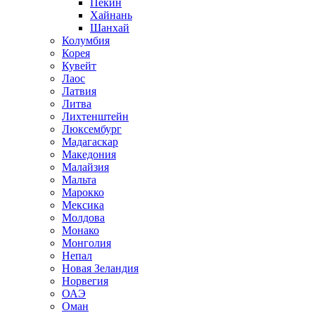
Пекин
Хайнань
Шанхай
Колумбия
Корея
Кувейт
Лаос
Латвия
Литва
Лихтенштейн
Люксембург
Мадагаскар
Македония
Малайзия
Мальта
Марокко
Мексика
Молдова
Монако
Монголия
Непал
Новая Зеландия
Норвегия
ОАЭ
Оман