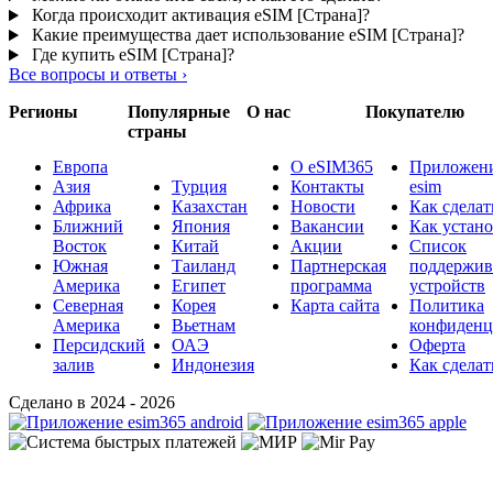
Когда происходит активация eSIM [Страна]?
Какие преимущества дает использование eSIM [Страна]?
Где купить eSIM [Страна]?
Все вопросы и ответы
›
Регионы
Популярные
О нас
Покупателю
страны
Европа
О eSIM365
Приложени
Азия
Турция
Контакты
esim
Африка
Казахстан
Новости
Как сделат
Ближний
Япония
Вакансии
Как устан
Восток
Китай
Акции
Список
Южная
Таиланд
Партнерская
поддержи
Америка
Египет
программа
устройств
Северная
Корея
Карта сайта
Политика
Америка
Вьетнам
конфиденц
Персидский
ОАЭ
Оферта
залив
Индонезия
Как сделат
Сделано в 2024 - 2026