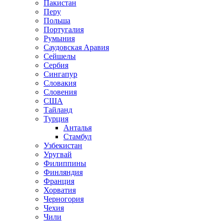
Пакистан
Перу
Польша
Португалия
Румыния
Саудовская Аравия
Сейшелы
Сербия
Сингапур
Словакия
Словения
США
Тайланд
Турция
Анталья
Стамбул
Узбекистан
Уругвай
Филиппины
Финляндия
Франция
Хорватия
Черногория
Чехия
Чили