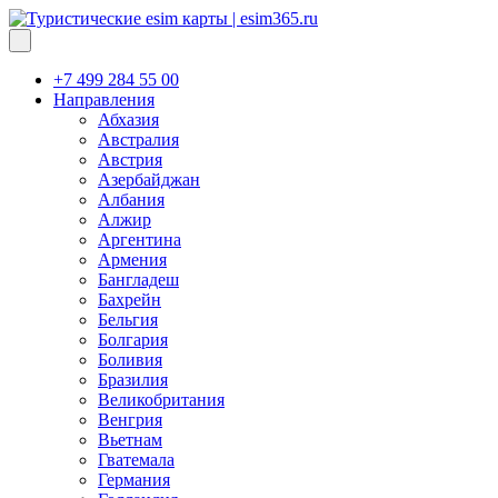
+7 499 284 55 00
Направления
Абхазия
Австралия
Австрия
Азербайджан
Албания
Алжир
Аргентина
Армения
Бангладеш
Бахрейн
Бельгия
Болгария
Боливия
Бразилия
Великобритания
Венгрия
Вьетнам
Гватемала
Германия