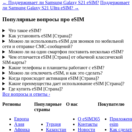
←
Поддерживает ли Samsung Galaxy S21 eSIM?
Поддерживает
ли Samsung Galaxy S21 Ultra eSIM?
→
Популярные вопросы про eSIM
Что такое eSIM?
Как установить eSIM [Страна]?
Можно ли использовать eSIM для звонков по мобильной
сети и отправке СМС-сообщений?
Можно ли на один смартфон поставить несколько eSIM?
Чем отличается eSIM [Страна] от обычной классической
SIM-карты?
Какие телефоны и планшеты работают с eSIM?
Можно ли отключить eSIM, и как это сделать?
Когда происходит активация eSIM [Страна]?
Какие преимущества дает использование eSIM [Страна]?
Где купить eSIM [Страна]?
Все вопросы и ответы
›
Регионы
Популярные
О нас
Покупателю
страны
Европа
О eSIM365
Приложени
Азия
Турция
Контакты
esim
Африка
Казахстан
Новости
Как сделат