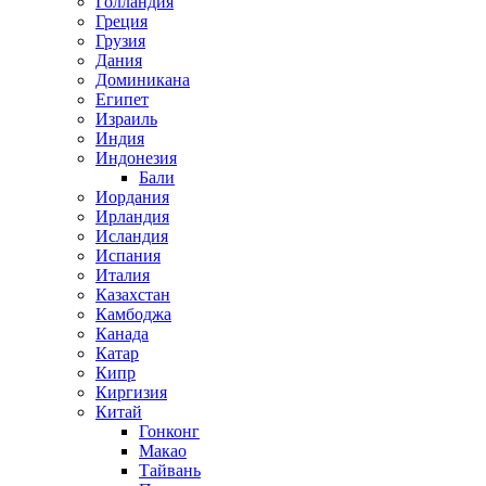
Голландия
Греция
Грузия
Дания
Доминикана
Египет
Израиль
Индия
Индонезия
Бали
Иордания
Ирландия
Исландия
Испания
Италия
Казахстан
Камбоджа
Канада
Катар
Кипр
Киргизия
Китай
Гонконг
Макао
Тайвань