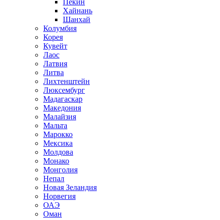
Пекин
Хайнань
Шанхай
Колумбия
Корея
Кувейт
Лаос
Латвия
Литва
Лихтенштейн
Люксембург
Мадагаскар
Македония
Малайзия
Мальта
Марокко
Мексика
Молдова
Монако
Монголия
Непал
Новая Зеландия
Норвегия
ОАЭ
Оман