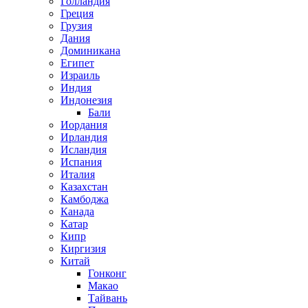
Голландия
Греция
Грузия
Дания
Доминикана
Египет
Израиль
Индия
Индонезия
Бали
Иордания
Ирландия
Исландия
Испания
Италия
Казахстан
Камбоджа
Канада
Катар
Кипр
Киргизия
Китай
Гонконг
Макао
Тайвань