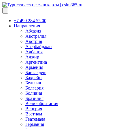
+7 499 284 55 00
Направления
Абхазия
Австралия
Австрия
Азербайджан
Албания
Алжир
Аргентина
Армения
Бангладеш
Бахрейн
Бельгия
Болгария
Боливия
Бразилия
Великобритания
Венгрия
Вьетнам
Гватемала
Германия