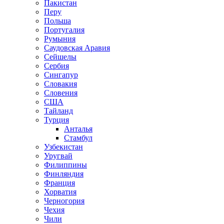
Пакистан
Перу
Польша
Португалия
Румыния
Саудовская Аравия
Сейшелы
Сербия
Сингапур
Словакия
Словения
США
Тайланд
Турция
Анталья
Стамбул
Узбекистан
Уругвай
Филиппины
Финляндия
Франция
Хорватия
Черногория
Чехия
Чили