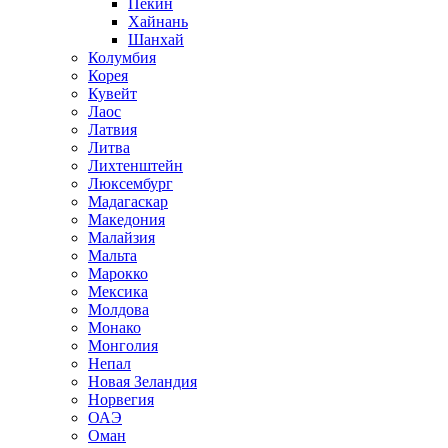
Пекин
Хайнань
Шанхай
Колумбия
Корея
Кувейт
Лаос
Латвия
Литва
Лихтенштейн
Люксембург
Мадагаскар
Македония
Малайзия
Мальта
Марокко
Мексика
Молдова
Монако
Монголия
Непал
Новая Зеландия
Норвегия
ОАЭ
Оман