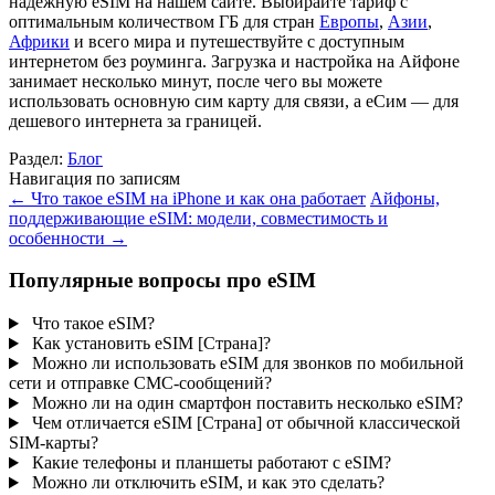
надежную eSIM на нашем сайте. Выбирайте тариф с
оптимальным количеством ГБ для стран
Европы
,
Азии
,
Африки
и всего мира и путешествуйте с доступным
интернетом без роуминга. Загрузка и настройка на Айфоне
занимает несколько минут, после чего вы можете
использовать основную сим карту для связи, а еСим — для
дешевого интернета за границей.
Раздел:
Блог
Навигация по записям
←
Что такое eSIM на iPhone и как она работает
Айфоны,
поддерживающие eSIM: модели, совместимость и
особенности
→
Популярные вопросы про eSIM
Что такое eSIM?
Как установить eSIM [Страна]?
Можно ли использовать eSIM для звонков по мобильной
сети и отправке СМС-сообщений?
Можно ли на один смартфон поставить несколько eSIM?
Чем отличается eSIM [Страна] от обычной классической
SIM-карты?
Какие телефоны и планшеты работают с eSIM?
Можно ли отключить eSIM, и как это сделать?