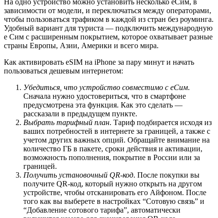
На одно устройство можно установить несколько еСим, в
зависимости от модели, и переключаться между операторами,
чтобы пользоваться трафиком в каждой из стран без роуминга.
Удобный вариант для туриста — подключить международную
е Сим с расширенным покрытием, которое охватывает разные
страны Европы, Азии, Америки и всего мира.
Как активировать eSIM на iPhone за пару минут и начать
пользоваться дешевым интернетом:
Убедиться, что устройство совместимо с еСим
.
Сначала нужно удостовериться, что в смартфоне
предусмотрена эта функция. Как это сделать —
рассказали в предыдущем пункте.
Выбрать тарифный план
. Тариф подбирается исходя из
ваших потребностей в интернете за границей, а также с
учетом других важных опций. Обращайте внимание на
количество ГБ в пакете, сроки действия и активации,
возможность пополнения, покрытие в России или за
границей.
Получить установочный QR-код
. После покупки вы
получите QR-код, который нужно открыть на другом
устройстве, чтобы отсканировать его Айфоном. После
того как вы выберете в настройках “Сотовую связь” и
“Добавление сотового тарифа”, автоматически