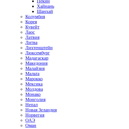
Пекин
Хайнань
Шанхай
Колумбия
Корея
Кувейт
Лаос
Латвия
Литва
Лихтенштейн
Люксембург
Мадагаскар
Македония
Малайзия
Мальта
Марокко
Мексика
Молдова
Монако
Монголия
Непал
Новая Зеландия
Норвегия
ОАЭ
Оман