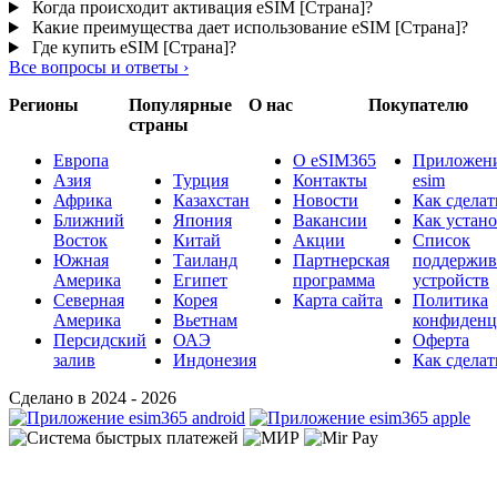
Когда происходит активация eSIM [Страна]?
Какие преимущества дает использование eSIM [Страна]?
Где купить eSIM [Страна]?
Все вопросы и ответы
›
Регионы
Популярные
О нас
Покупателю
страны
Европа
О eSIM365
Приложени
Азия
Турция
Контакты
esim
Африка
Казахстан
Новости
Как сделат
Ближний
Япония
Вакансии
Как устан
Восток
Китай
Акции
Список
Южная
Таиланд
Партнерская
поддержи
Америка
Египет
программа
устройств
Северная
Корея
Карта сайта
Политика
Америка
Вьетнам
конфиденц
Персидский
ОАЭ
Оферта
залив
Индонезия
Как сделат
Сделано в 2024 - 2026