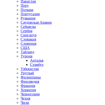
Пакистан
Перу
Польша
Португалия
Румыния
Саудовская Аравия
Сейшелы
Сербия
Сингапур
Словакия
Словения
США
Тайланд
Турция
Анталья
Стамбул
Узбекистан
Уругвай
Филиппины
Финляндия
Франция
Хорватия
Черногория
Чехия
Чили