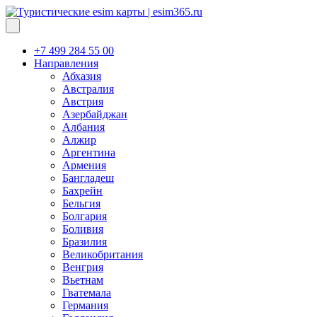
+7 499 284 55 00
Направления
Абхазия
Австралия
Австрия
Азербайджан
Албания
Алжир
Аргентина
Армения
Бангладеш
Бахрейн
Бельгия
Болгария
Боливия
Бразилия
Великобритания
Венгрия
Вьетнам
Гватемала
Германия