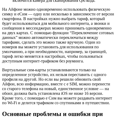
включится камера для сканирования QR-кода.
На Айфоне можно одновременно использовать физическую
симку и еСим — одну или несколько в зависимости от версии
смартфона. В настройках нужно выбрать тариф, который
будет использоваться для мобильного интернета, а звонки и
сообщения в мессенджерах можно принимать одновременно
на двух картах. С помощью функции “Переключение сотовых
данных” можно автоматически переключаться между
тарифами, сделать это можно также вручную. Один из
номеров вы можете установить для использования по
умолчанию, а при необходимости, например, за границей,
тариф легко меняется в настройках, чтобы пользоваться
доступным интернет-трафиком без роуминга.
Виртуальные сим-карты устанавливаются только на
определенное устройство, их нельзя переставить с одного
профиля на другой. Но если вы решили обновить свой
Айфон, всю информацию, вместе с e SIM, можно перенести
со старого телефона на новый, единственное условие — на
обоих должна быть установлена iOS не ниже 16 версии.
Кроме того, с помощью е Сим вы можете раздавать интернет
по Wi-Fi и делится трафиком со спутниками в путешествии.
Основные проблемы и ошибки при