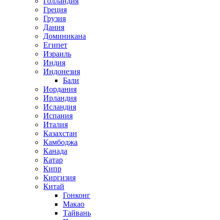
Голландия
Греция
Грузия
Дания
Доминикана
Египет
Израиль
Индия
Индонезия
Бали
Иордания
Ирландия
Исландия
Испания
Италия
Казахстан
Камбоджа
Канада
Катар
Кипр
Киргизия
Китай
Гонконг
Макао
Тайвань