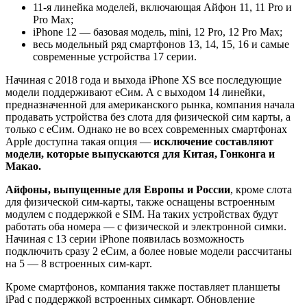
11-я линейка моделей, включающая Айфон 11, 11 Pro и
Pro Max;
iPhone 12 — базовая модель, mini, 12 Pro, 12 Pro Max;
весь модельный ряд смартфонов 13, 14, 15, 16 и самые
современные устройства 17 серии.
Начиная с 2018 года и выхода iPhone XS все последующие
модели поддерживают еСим. А с выходом 14 линейки,
предназначенной для американского рынка, компания начала
продавать устройства без слота для физической сим карты, а
только с еСим. Однако не во всех современных смартфонах
Apple доступна такая опция —
исключение составляют
модели, которые выпускаются для Китая, Гонконга и
Макао.
Айфоны, выпущенные для Европы и России
, кроме слота
для физической сим-карты, также оснащены встроенным
модулем с поддержкой e SIM. На таких устройствах будут
работать оба номера — с физической и электронной симки.
Начиная с 13 серии iPhone появилась возможность
подключить сразу 2 еСим, а более новые модели рассчитаны
на 5 — 8 встроенных сим-карт.
Кроме смартфонов, компания также поставляет планшеты
iPad с поддержкой встроенных симкарт. Обновление