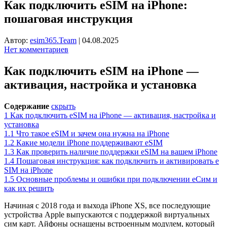
Как подключить eSIM на iPhone:
пошаговая инструкция
Автор:
esim365.Team
|
04.08.2025
Нет комментариев
Как подключить eSIM на iPhone —
активация, настройка и установка
Содержание
скрыть
1
Как подключить eSIM на iPhone — активация, настройка и
установка
1.1
Что такое eSIM и зачем она нужна на iPhone
1.2
Какие модели iPhone поддерживают eSIM
1.3
Как проверить наличие поддержки eSIM на вашем iPhone
1.4
Пошаговая инструкция: как подключить и активировать e
SIM на iPhone
1.5
Основные проблемы и ошибки при подключении еСим и
как их решить
Начиная с 2018 года и выхода iPhone XS, все последующие
устройства Apple выпускаются с поддержкой виртуальных
сим карт. Айфоны оснащены встроенным модулем, который