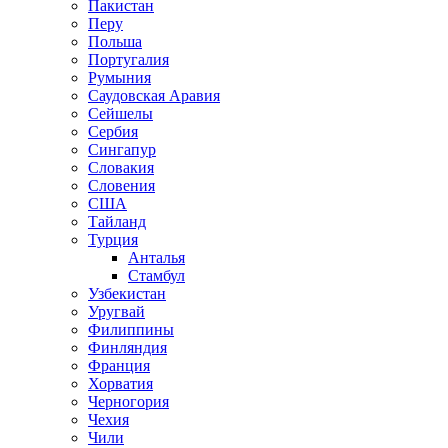
Пакистан
Перу
Польша
Португалия
Румыния
Саудовская Аравия
Сейшелы
Сербия
Сингапур
Словакия
Словения
США
Тайланд
Турция
Анталья
Стамбул
Узбекистан
Уругвай
Филиппины
Финляндия
Франция
Хорватия
Черногория
Чехия
Чили