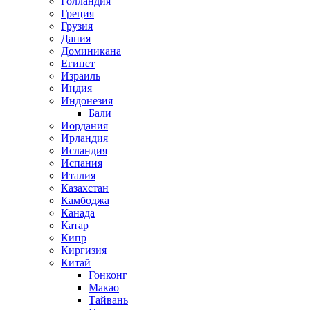
Голландия
Греция
Грузия
Дания
Доминикана
Египет
Израиль
Индия
Индонезия
Бали
Иордания
Ирландия
Исландия
Испания
Италия
Казахстан
Камбоджа
Канада
Катар
Кипр
Киргизия
Китай
Гонконг
Макао
Тайвань