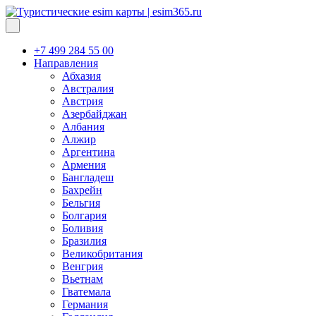
+7 499 284 55 00
Направления
Абхазия
Австралия
Австрия
Азербайджан
Албания
Алжир
Аргентина
Армения
Бангладеш
Бахрейн
Бельгия
Болгария
Боливия
Бразилия
Великобритания
Венгрия
Вьетнам
Гватемала
Германия