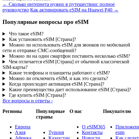
←
Сколько интернета нужно в путешествии: полное
руководство
Как активировать eSIM на Huawei P40
→
Популярные вопросы про eSIM
Что такое eSIM?
Как установить eSIM [Страна]?
Можно ли использовать eSIM для звонков по мобильной
сети и отправке СМС-сообщений?
Можно ли на один смартфон поставить несколько eSIM?
Чем отличается eSIM [Страна] от обычной классической
SIM-карты?
Какие телефоны и планшеты работают с eSIM?
Можно ли отключить eSIM, и как это сделать?
Когда происходит активация eSIM [Страна]?
Какие преимущества дает использование eSIM [Страна]?
Где купить eSIM [Страна]?
Все вопросы и ответы
›
Регионы
Популярные
О нас
Покупателю
страны
Европа
О eSIM365
Приложени
Азия
Турция
Контакты
esim
Африка
Казахстан
Новости
Как сделат