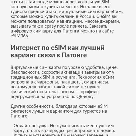
к сети в Таиланде можно через локальную SIM,
которую можно купить на месте. Но чаще всего
туристы предпочитают виртуальные сим карты еСим,
которые можно купить онлайн в России. С eSIM вы
можете пользоваться навигацией, мессенджерами,
вызывать такси сразу после прилета. Заказать
цифровую симкарту для Патонга можно на сайте
eSIM365.
Интернет по eSIM как лучший
вариант связи в Патонге
Виртуальные сим карты по уровню удобства, цене,
безопасности, скорости активации выигрывают у
традиционных SIM и роуминга. Технология еСим
встроена в смартфоны, планшеты, смарт-часы,
поэтому для работы такой симки не нужен
физический носитель с чипом — профиль
подгружается на устройство по QR-коду.
Другие особенности, благодаря которым eSIM
считается лучшим вариантом для туристов на
Патонге:
Онлайн-покупка. Не нужно искать местную сим
карту, стоять в очередях, регистрировать номер.
Купить и установить е Сим можно заранее, а